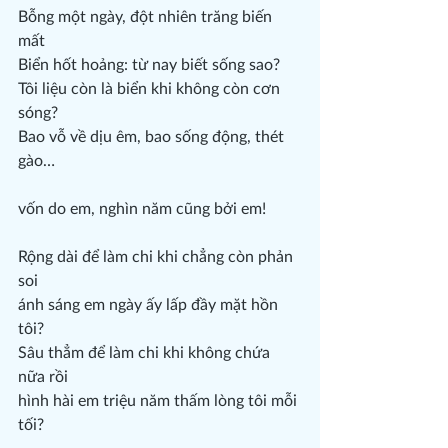
Bỗng một ngày, đột nhiên trăng biến 
mất
Biển hốt hoảng: từ nay biết sống sao?
Tôi liệu còn là biển khi không còn cơn 
sóng?
Bao vỗ về dịu êm, bao sống động, thét 
gào…
vốn do em, nghìn năm cũng bởi em!
Rộng dài để làm chi khi chẳng còn phản 
soi
ánh sáng em ngày ấy lấp đầy mặt hồn 
tôi?
Sâu thẳm để làm chi khi không chứa 
nữa rồi
hình hài em triệu năm thấm lòng tôi mỗi 
tối?