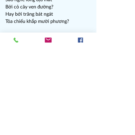
Bởi cỏ cây ven đường?
Hay bởi trăng bát ngát
Tỏa chiếu khắp mười phương?
HOÀ CA VẠN VẬT
Đầu óc hóa cục đất
Tim sánh thành bể sâu
Lòng ấm nhờ ánh lửa
Tự thắp lên nguyện cầu
Mắt uống ánh trăng sáng
Tay lướt giữa phím đàn
Chân rộn ràng nhảy múa
Miệng bỗng chợt reo vang