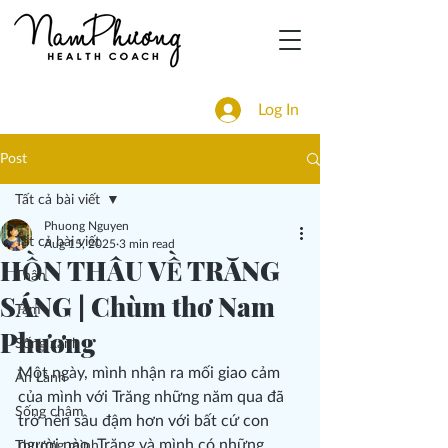
Log In
Post
Tất cả bài viết
Phuong Nguyen
Tất cả bài viết
Aug 15, 2025
3 min read
HỒN THÂU VỀ TRĂNG
Thân
SÁNG | Chùm thơ Nam
Tâm
Phương
Sống xanh
Một ngày, mình nhận ra mối giao cảm 
Ăn Lành
của mình với Trăng những năm qua đã 
Sống chậm
trở nên sâu đậm hơn với bất cứ con 
người nào. Trăng và mình có những 
Thương mình