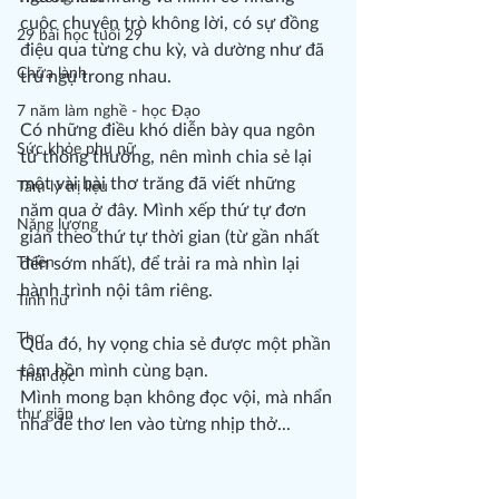
cuộc chuyện trò không lời, có sự đồng 
29 bài học tuổi 29
điệu qua từng chu kỳ, và dường như đã 
Chữa lành
trú ngụ trong nhau. 
7 năm làm nghề - học Đạo
Có những điều khó diễn bày qua ngôn 
Sức khỏe phụ nữ
từ thông thường, nên mình chia sẻ lại 
một vài bài thơ trăng đã viết những 
Tâm lý trị liệu
năm qua ở đây. Mình xếp thứ tự đơn 
Năng lượng
giản theo thứ tự thời gian (từ gần nhất 
Thiền
đến sớm nhất), để trải ra mà nhìn lại 
hành trình nội tâm riêng.
Tính nữ
Thơ
Qua đó, hy vọng chia sẻ được một phần 
tâm hồn mình cùng bạn.
Thải độc
Mình mong bạn không đọc vội, mà nhẩn 
thư giãn
nha để thơ len vào từng nhịp thở...