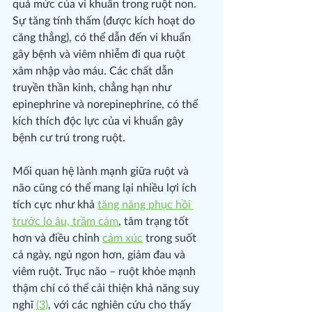
quá mức của vi khuẩn trong ruột non. 
Sự tăng tính thấm (được kích hoạt do 
căng thẳng), có thể dẫn đến vi khuẩn 
gây bệnh và viêm nhiễm đi qua ruột 
xâm nhập vào máu. Các chất dẫn 
truyền thần kinh, chẳng hạn như 
epinephrine và norepinephrine, có thể 
kích thích độc lực của vi khuẩn gây 
bệnh cư trú trong ruột.
Mối quan hệ lành mạnh giữa ruột và 
não cũng có thể mang lại nhiều lợi ích 
tích cực như khả 
tăng năng phục hồi 
trước lo âu, trầm cảm
, tâm trạng tốt 
hơn và điều chỉnh 
cảm xúc
 trong suốt 
cả ngày, ngủ ngon hơn, giảm đau và 
viêm ruột. Trục não – ruột khỏe mạnh 
thậm chí có thể cải thiện khả năng suy 
nghĩ 
(3)
, với các nghiên cứu cho thấy 