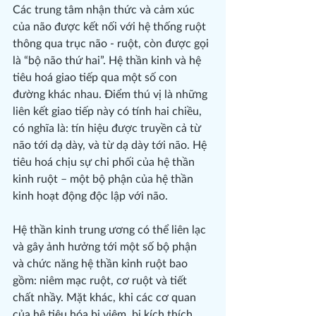
Các trung tâm nhận thức và cảm xúc 
của não được kết nối với hệ thống ruột 
thông qua trục não - ruột, còn được gọi 
là “bộ não thứ hai”. Hệ thần kinh và hệ 
tiêu hoá giao tiếp qua một số con 
đường khác nhau. Điểm thú vị là những 
liên kết giao tiếp này có tính hai chiều, 
có nghĩa là: tín hiệu được truyền cả từ 
não tới dạ dày, và từ dạ dày tới não. Hệ 
tiêu hoá chịu sự chi phối của hệ thần 
kinh ruột – một bộ phận của hệ thần 
kinh hoạt động độc lập với não.
Hệ thần kinh trung ương có thể liên lạc 
và gây ảnh hưởng tới một số bộ phận 
và chức năng hệ thần kinh ruột bao 
gồm: niêm mạc ruột, cơ ruột và tiết 
chất nhầy. Mặt khác, khi các cơ quan 
của hệ tiêu hóa bị viêm, bị kích thích 