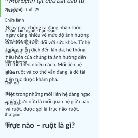
“Mọi bệnh tật đều bắt đầu từ 
ruột ”.
29 bài học tuổi 29
Chữa lành
Ngày nay, chúng ta đang nhận thức 
7 năm làm nghề - học Đạo
ngày càng nhiều về mức độ ảnh hưởng 
Sức khỏe phụ nữ
của đường ruột đối với sức khỏe. Từ hệ 
thống miễn dịch đến làn da, hệ thống 
Tâm lý trị liệu
tiêu hóa của chúng ta ảnh hưởng đến 
Năng lượng
cơ thể theo nhiều cách. Mối liên hệ 
giữa ruột và cơ thể vẫn đang là đề tài 
Thiền
tiếp tục được khám phá.
Tính nữ
Thơ
Một trong những mối liên hệ đáng ngạc 
nhiên hơn nữa là mối quan hệ giữa não 
Thải độc
và ruột, được gọi là trục não-ruột.
thư giãn
Trục não – ruột là gì?
Ngủ sâu