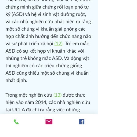
chứng minh giữa chứng rối loạn phổ tự 
kỷ (ASD) và hệ vi sinh vật đường ruột, 
và các nhà nghiên cứu phát hiện ra rằng 
một số chủng vi khuẩn giải phóng các 
hợp chất ảnh hưởng đến chức năng não 
và sự phát triển xã hội 
(12)
. Trẻ em mắc 
ASD có sự kết hợp vi khuẩn khác với 
những trẻ không mắc ASD. Và động vật 
thí nghiệm có các triệu chứng giống 
ASD cũng thiếu một số chủng vi khuẩn 
nhất định.
Trong một nghiên cứu 
(13)
 được thực 
hiện vào năm 2014, các nhà nghiên cứu 
tại UCLA đã chỉ ra rằng việc những 
người tham gia khỏe mạnh tiêu thụ sữa 
chua có chứa một tập hợp những lợi 
khuẩn nhất định có thể ảnh hưởng đến 