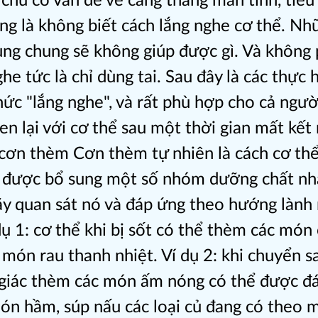
 chủ có vấn đề về căng thẳng mãn tính, tiêu
ng là không biết cách lắng nghe cơ thể. Nh
ng chung sẽ không giúp được gì. Và không 
he tức là chỉ dùng tai. Sau đây là các thực 
hức "lắng nghe", và rất phù hợp cho cả ngườ
en lại với cơ thể sau một thời gian mất kết
cơn thèm Cơn thèm tự nhiên là cách cơ thể
 được bổ sung một số nhóm dưỡng chất nhấ
y quan sát nó và đáp ứng theo hướng lành
dụ 1: cơ thể khi bị sốt có thể thèm các món
 món rau thanh nhiệt. Ví dụ 2: khi chuyển 
giác thèm các món ấm nóng có thể được đ
ón hầm, súp nấu các loại củ đang có theo 