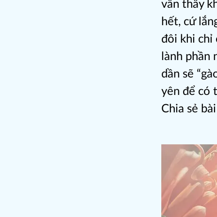
vẫn thấy k
hết, cứ lắ
đôi khi ch
lành phần n
dần sẽ “gà
yên để có 
Chia sẻ bài