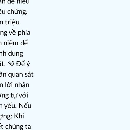
ản để hiểu
iệu chứng.
n triệu
ng về phía
nh niệm để
ình dung
ốt. ༄ Để ý
uần quan sát
n lời nhận
ng tự với
n yếu. Nếu
ợng: Khi
t chúng ta