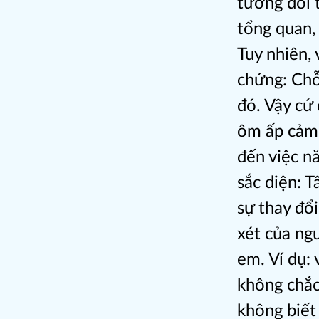
tương đối 
tổng quan, 
Tuy nhiên, 
chứng: Chỗ
đó. Vậy cứ
ôm ấp cảm 
đến việc n
sắc diện: T
sự thay đổi
xét của ng
em. Ví dụ:
không chắc
không biết