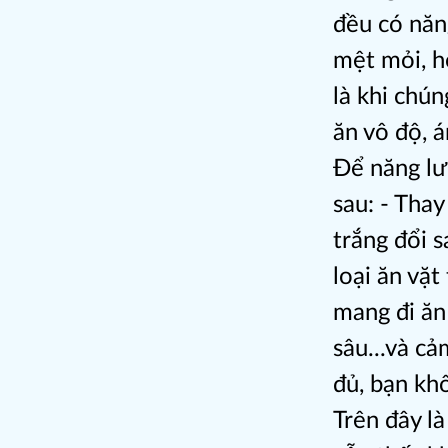
đều có năn
mệt mỏi, h
là khi chún
ăn vô độ, 
Để năng lư
sau: - Tha
trắng đổi 
loại ăn vặt
mang đi ăn 
sâu...và c
đủ, bạn kh
Trên đây l