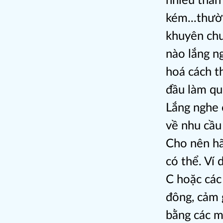
nhiều thân
kém...thườ
khuyên chu
nào lắng ng
hoá cách t
đầu làm qu
Lắng nghe 
về nhu cầu
Cho nên hã
có thể. Ví 
C hoặc các
đông, cảm 
bằng các m