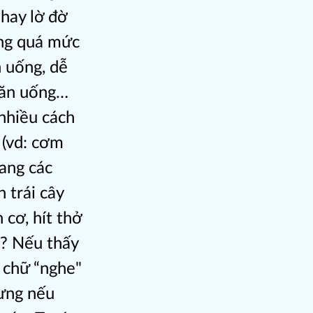
hay lờ đờ
ng quá mức
n uống, dễ
 ăn uống…
nhiều cách
 (vd: cơm
sang các
 trái cây
 cơ, hít thở
g? Nếu thấy
c chữ “nghe"
hưng nếu