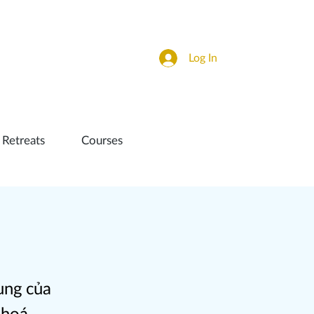
Log In
 Retreats
Courses
ung của