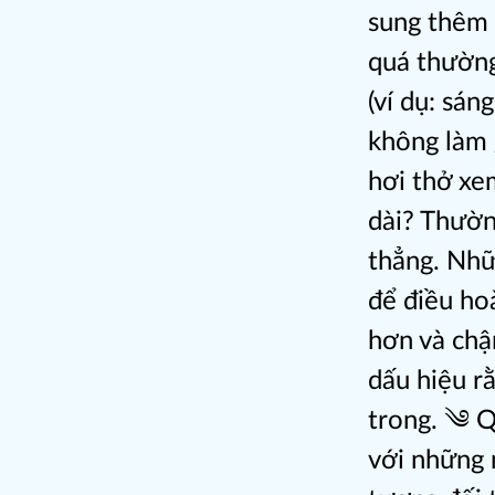
sung thêm g
quá thường
(ví dụ: sá
không làm 
hơi thở xe
dài? Thườn
thẳng. Nhữ
để điều hoà
hơn và chậm
dấu hiệu rằ
trong. ༄ Q
với những 