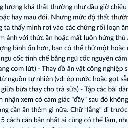
g lượng khá thất thường như đầu giờ chiều 
oặc hay mau đói. Nhưng mức độ thất thườ
g ta thấy mình rơi vào các chứng rối loạn ă
ám ảnh với thức ăn hoặc mất luôn hứng thú
ợng bình ổn hơn, bạn có thể thử một hoặc 
y ngũ cốc tinh chế bằng ngũ cốc nguyên cám
sang cơm lứt) - Thay đồ ăn vặt công nghiệp 
 từ nguồn tự nhiên (vd: ép nước hoặc gọt sẵn
giữa bữa thay cho trà sữa) - Tập các bài dãn
ảm nhận xem có cảm giác "đầy" sau đó khôn
ông cần ăn thêm gì nữa. Chữ “lắng" đi trướ
à 5 cách căn bản nhất ai cũng có thể làm, n