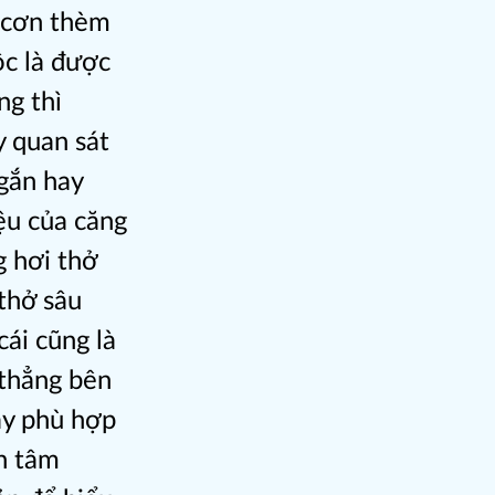
c cơn thèm
ộc là được
ng thì
y quan sát
gắn hay
ệu của căng
g hơi thở
 thở sâu
cái cũng là
 thẳng bên
ày phù hợp
h tâm