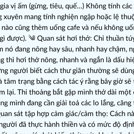
ia vị ấm (gừng, tiêu, quế...) Không tính cá
 xuyên mang tính nghiện ngập hoặc lệ thu
ng nào cũng thèm uống cafe và nếu không uố
gì được). ༄ Quan sát hơi thở: Chỉ thuần tú
m nó đang nông hay sâu, nhanh hay chậm, n
g thì hơi thở nông, nhanh và ngắn là dấu hi
ng người biết cách thư giãn thường sẽ dùn
 tâm trạng bằng cách tác ý rằng bây giờ sẽ
 lại. Thi thoảng bắt gặp mình thở dài một 
ng mình đang cần giải toả các lo lắng, căng
uan sát tập hợp cảm giác/cảm thọ: Cách n
người đã thực hành thiền và có mức độ địn