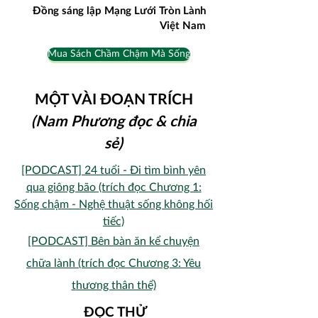
Đồng sáng lập Mạng Lưới Tròn Lành
Việt Nam
Mua Sách Chầm Chậm Mà Sống
MỘT VÀI ĐOẠN TRÍCH
(Nam Phương đọc & chia
sẻ)
[PODCAST] 24 tuổi - Đ
i tìm bình yên
qua giông bão (trích đọc Chương 1:
Sống chậm - Nghệ thuật sống không hối
tiếc)
​[PODCAST] Bên bàn ăn kể chuyện
chữa lành (trích đọc Chương 3: Yêu
t
hương thân thể)
​ĐỌC THỬ