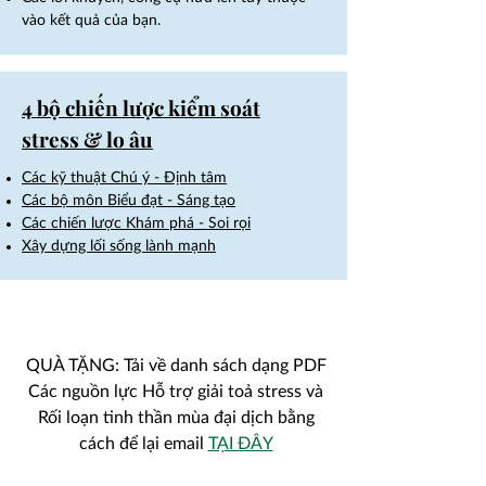
vào kết quả của bạn.
4 bộ chiến lược kiểm soát
stress & lo âu
Các kỹ thuật Chú ý - Định tâm
Các bộ môn Biểu đạt - Sáng tạo
Các chiến lược Khám phá - Soi rọi
Xây dựng lối sống lành mạnh
QUÀ TẶNG:
Tải về danh sách dạng PDF
Các nguồn lực Hỗ trợ giải toả stress và
Rối loạn tinh thần mùa đại dịch
bằng
cách để lại email
TẠI ĐÂY