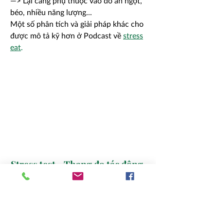
—> Lại càng phụ thuộc vào đồ ăn ngọt,
béo, nhiều năng lượng...
Một số phân tích và giải pháp khác cho
được mô tả kỹ hơn ở Podcast về
stress
eat
.
Stress test - Thang đo tác động
của stress
Làm sao để biết mức độ Stress của mình
một cách khách quan? Và khi đã biết rồi