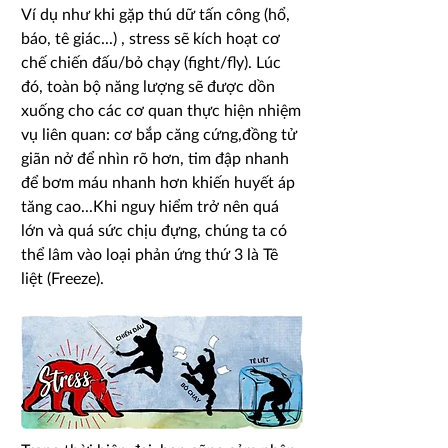
Ví dụ như khi gặp thú dữ tấn công (hổ,
báo, tê giác...) , stress sẽ kích hoạt cơ
chế chiến đấu/bỏ chạy (fight/fly). Lúc
đó, toàn bộ năng lượng sẽ được dồn
xuống cho các cơ quan thực hiện nhiệm
vụ liên quan: cơ bắp căng cứng,đồng tử
giãn nở để nhìn rõ hơn, tim đập nhanh
để bơm máu nhanh hơn khiến huyết áp
tăng cao...Khi nguy hiểm trở nên quá
lớn và quá sức chịu đựng, chúng ta có
thể lâm vào loại phản ứng thứ 3 là Tê
liệt (Freeze).