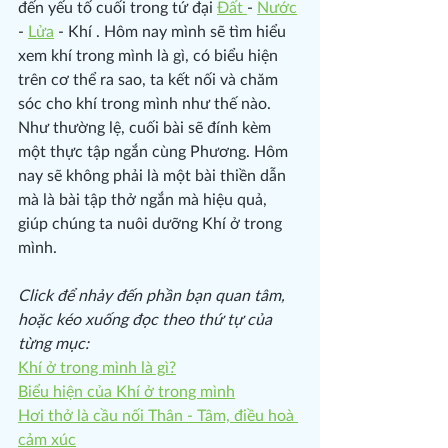
đến yếu tố cuối trong tứ đại 
Đất 
- 
Nước
- 
Lửa
 - Khí . Hôm nay mình sẽ tìm hiểu 
xem khí trong mình là gì, có biểu hiện 
trên cơ thể ra sao, ta kết nối và chăm 
sóc cho khí trong mình như thế nào. 
Như thường lệ, cuối bài sẽ đính kèm 
một thực tập ngắn cùng Phương. Hôm 
nay sẽ không phải là một bài thiền dẫn 
mà là bài tập thở ngắn mà hiệu quả, 
giúp chúng ta nuôi dưỡng Khí ở trong 
mình. 
Click để nhảy đến phần bạn quan tâm, 
hoặc kéo xuống đọc theo thứ tự của 
từng mục:
Khí ở trong mình là gì?
Biểu hiện của Khí ở trong mình
Hơi thở là cầu nối Thân - Tâm, điều hoà 
cảm xúc