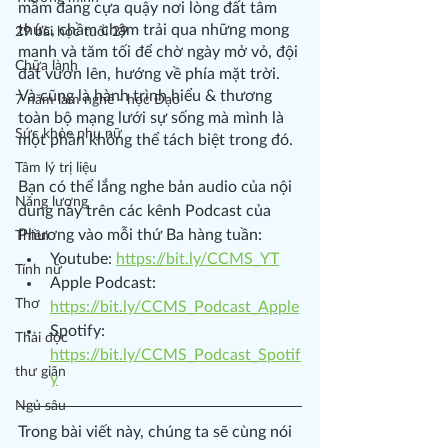
mầm đang cựa quậy nơi lòng đất tâm 
thức, chầm chậm trải qua những mong 
29 bài học tuổi 29
manh và tăm tối để chờ ngày mở vỏ, đội 
Chữa lành
đất vươn lên, hướng về phía mặt trời. 
Và cũng là hành trình hiểu & thương 
7 năm làm nghề - học Đạo
toàn bộ mạng lưới sự sống mà mình là 
Sức khỏe phụ nữ
một phần không thể tách biệt trong đó.
Tâm lý trị liệu
Bạn có thể lắng nghe bản audio của nội 
Năng lượng
dung này trên các kênh Podcast của 
Phương vào mỗi thứ Ba hàng tuần:
Thiền
Youtube: 
https://bit.ly/CCMS_YT
Tính nữ
Apple Podcast: 
Thơ
https://bit.ly/CCMS_Podcast_Apple
Spotify: 
Thải độc
https://bit.ly/CCMS_Podcast_Spotif
thư giãn
y
Ngủ sâu
Trong bài viết này, chúng ta sẽ cùng nói 