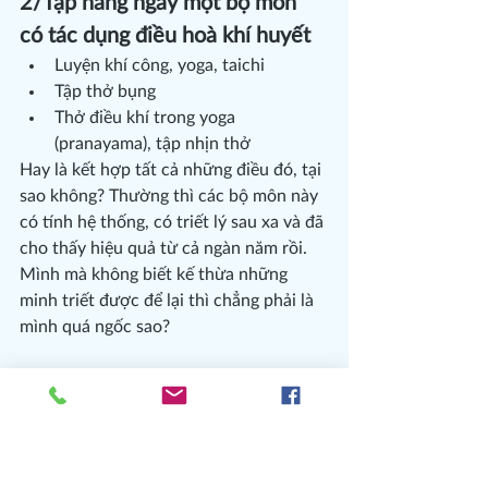
2/Tập hàng ngày một bộ môn 
có tác dụng điều hoà khí huyết
Luyện khí công, yoga, taichi
Tập thở bụng
Thở điều khí trong yoga 
(pranayama), tập nhịn thở
Hay là kết hợp tất cả những điều đó, tại 
sao không? Thường thì các bộ môn này 
có tính hệ thống, có triết lý sau xa và đã 
cho thấy hiệu quả từ cả ngàn năm rồi. 
Mình mà không biết kế thừa những 
minh triết được để lại thì chẳng phải là 
mình quá ngốc sao?
Khi Phương còn học 
giáo viên yoga ở 
Ấn Độ
, bộ môn pranayama còn được 
chú trọng hơn cả việc luyện tập tư thế 
(asana) nữa đấy!