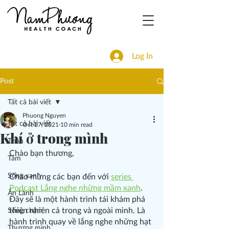
Log In
Post
Tất cả bài viết
Phuong Nguyen
Tất cả bài viết
Oct 27, 2021
10 min read
Khí ở trong mình
Thân
Chào bạn thương,
Tâm
Sống xanh
Chào mừng các bạn đến với 
series 
Podcast Lắng nghe những mầm xanh
. 
Ăn Lành
Đây sẽ là một hành trình tái khám phá 
thiên nhiên cả trong và ngoài mình. Là 
Sống chậm
hành trình quay về lắng nghe những hạt 
Thương mình