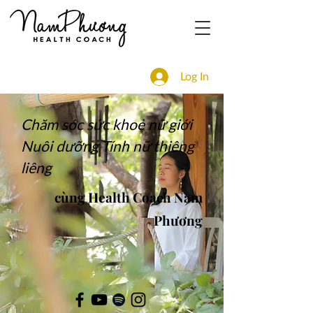
Log In
Chăm sóc sức khoẻ nữ giới
​Nuôi dưỡng Tính nữ thiêng
liêng
cùng Health Coach Nam
Phương