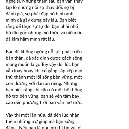
nghệ sĩ. Nhưng thẳm sâu bạn vẫn thấy
lấp ló những nỗi sợ thay đổi, sợ bị
đánh giá, sợ phải đập bỏ hình ảnh
mình đã gầy dựng bấy lâu. Bạn biết
rằng để thực sự tự do, bạn phải nhổ
bỏ tận gốc những mô thức và niềm tin
đã kìm hãm mình rất lâu.
Bạn đã không ngừng nỗ lực phát triển
bản thân, đã xác định được cách sống
mong muốn là gì. Tuy vậy đôi lúc bạn
vẫn loay hoay khi cố gắng sắp xếp mọi
thứ thành một lối sống bền vững, một
con đường với dấu ấn riêng. Nhưng
bạn biết rằng chỉ cần có một hệ thống
hỗ trợ bền vững, bạn sẽ yên tâm bay
cao đến phương trời bạn vẫn mơ ước.
Vậy thì một lần nữa, đã đến lúc nhận
thêm những trợ giúp mà bạn xứng
đáng. Nếu bạn là phụ nữ thì tin vui ở