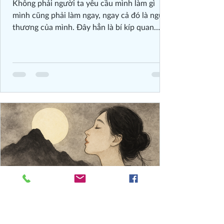
Không phải người ta yêu cầu mình làm gì
mình cũng phải làm ngay, ngay cả đó là người
thương của mình. Đây hẳn là bí kíp quan
trọng nhất, đặc biệt áp dụng với hội các chị
em phụ nữ tài giỏi, đảm đang. Khi người ta
khen bạn làm tốt một chuyện gì đó, không có
nghĩa bạn luôn phải làm chuyện đó mãi. Bạn
muốn người ta không bao giờ tốt được như
bạn, và luôn lệ thuộc vào bạn? Khi người ta
chê bạn làm dở một chuyện gì đó, bạn lại
thấy mình phải phấn đấu để đủ tốt trong mắt
người ta.