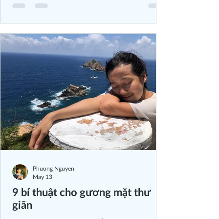
"hormone phụ nữ." Nhưng càng lắng nghe
nhiều câu chuyện, mình càng nhận ra: phía
sau một giấc ngủ không trọn vẹn thường là
cả một hệ sinh thái những điều chưa được
nhìn thấy. "Hay là anh đang tiền mãn kinh?"
Hôm nọ, m
Phuong Nguyen
May 13
9 bí thuật cho gương mặt thư
giãn