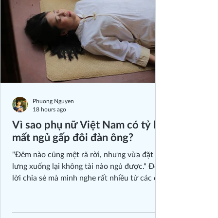
Phuong Nguyen
18 hours ago
Vì sao phụ nữ Việt Nam có tỷ lệ
mất ngủ gấp đôi đàn ông?
"Đêm nào cũng mệt rã rời, nhưng vừa đặt
lưng xuống lại không tài nào ngủ được." Đó là
lời chia sẻ mà mình nghe rất nhiều từ các chị
em trong nhiều năm làm việc về khai vấn sức
khỏe và tham vấn tâm lý. Ban đầu, mình cũng
như nhiều người khác, thường nghĩ ngay đến