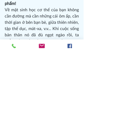
phẩm!
Về mặt sinh học cơ thể của bạn không 
cần đường mà cần những cái ôm ấp, cần 
thời gian ở bên bạn bè, giữa thiên nhiên, 
tập thể dục, mát-xa, v.v... Khi cuộc sống 
bản thân nó đã đủ ngọt ngào rồi, ta 
chẳng cần đến bất cứ một chất phụ gia 
nào khác nữa!
Nguồn tham khảo
Get the Sugar Out: 501 Simple Ways to 
Cut the Sugar Out of Any Diet by Ann 
Louise
Gittleman.
Thân
Ăn Lành