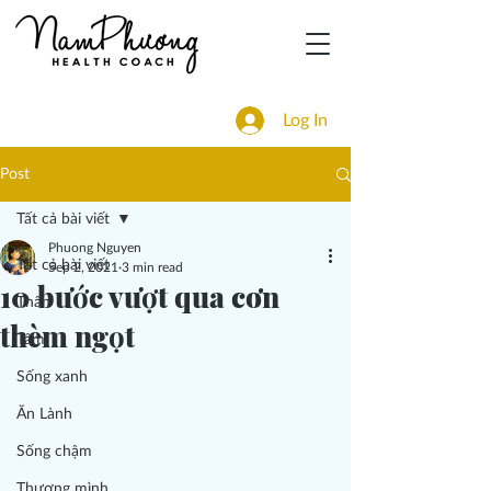
Log In
Post
Tất cả bài viết
Phuong Nguyen
Tất cả bài viết
Sep 2, 2021
3 min read
10 bước vượt qua cơn
Thân
thèm ngọt
Tâm
Sống xanh
Ăn Lành
Sống chậm
Thương mình