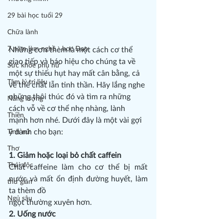
29 bài học tuổi 29
Chữa lành
7 năm làm nghề - học Đạo
Những cơn thèm là một cách cơ thể 
giao tiếp và báo hiệu cho chúng ta về 
Sức khỏe phụ nữ
một sự thiếu hụt hay mất cân bằng, cả 
Tâm lý trị liệu
về thể chất lẫn tinh thần. Hãy lắng nghe 
những thôi thúc đó và tìm ra những 
Năng lượng
cách vỗ về cơ thể nhẹ nhàng, lành 
Thiền
mạnh hơn nhé. Dưới đây là một vài gợi 
ý dành cho bạn: 
Tính nữ
Thơ
1. Giảm hoặc loại bỏ chất caffein
Thải độc
Chất caffeine làm cho cơ thể bị mất 
nước và mất ổn định đường huyết, làm 
thư giãn
ta thèm đồ
Ngủ sâu
ngọt thường xuyên hơn.
2. Uống nước