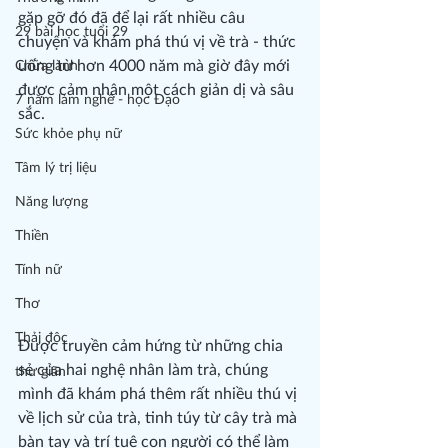
gặp gỡ đó đã để lại rất nhiều câu 
29 bài học tuổi 29
chuyện và khám phá thú vị về trà - thức 
uống từ hơn 4000 năm mà giờ đây mới 
Chữa lành
được cảm nhận một cách giản dị và sâu 
7 năm làm nghề - học Đạo
sắc.
Sức khỏe phụ nữ
Tâm lý trị liệu
Năng lượng
Thiền
Tính nữ
Thơ
Thải độc
Được truyền cảm hứng từ những chia 
sẻ của hai nghệ nhân làm trà, chúng 
thư giãn
mình đã khám phá thêm rất nhiều thú vị 
về lịch sử của trà, tinh túy từ cây trà mà 
bàn tay và trí tuệ con người có thể làm 