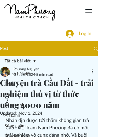
Log In
Post
Tất cả bài viết
Phuong Nguyen
Tất cả bài viết
Oct 28, 2024
5 min read
Chuyện trà Cầu Đất - trải
Thân
nghiệm thú vị từ thức
Tâm
uống 4000 năm
Sống xanh
Updated:
Nov 1, 2024
Ăn Lành
Nhân dịp được tới thăm không gian trà 
Sống chậm
Cầu Đất, Team Nam Phương đã có một 
trải nghiệm vô cùng đáng nhớ. Và buổi 
Thương mình