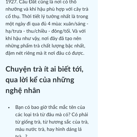
1927. Cầu Đất cũng là nơi có thổ 
nhưỡng và khí hậu phù hợp với cây trà 
cổ thụ. Thời tiết lý tưởng nhất là trong 
một ngày đi qua đủ 4 mùa: xuân/sáng - 
hạ/trưa - thu/chiều - đông/tối. Và với 
khí hậu như vậy, nơi đây đã tạo nên 
những phẩm trà chất lượng bậc nhất, 
đậm nét riêng mà ít nơi đâu có được.
Chuyện trà ít ai biết tới, 
qua lời kể của những 
nghệ nhân
Bạn có bao giờ thắc mắc tên của 
các loại trà từ đâu mà có? Có phải 
từ giống trà, từ hương sắc của trà, 
màu nước trà, hay hình dáng lá 
trà…?