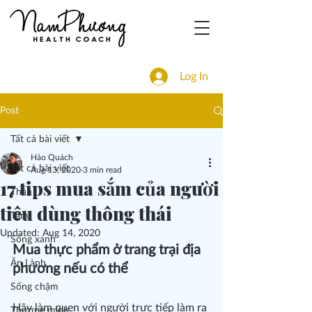
Log In
Post
Tất cả bài viết
Hảo Quách
Tất cả bài viết
Aug 13, 2020
3 min read
17 tips mua sắm của người
Thân
tiêu dùng thông thái
Tâm
Updated:
Aug 14, 2020
Sống xanh
Mua thực phẩm ở trang trại địa 
Ăn Lành
phương nếu có thể
Sống chậm
Hãy làm quen với người trực tiếp làm ra 
Thương mình