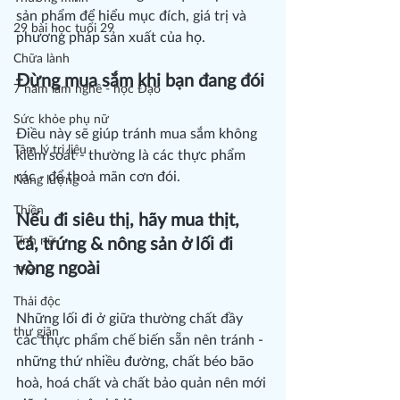
sản phẩm để hiểu mục đích, giá trị và 
29 bài học tuổi 29
phương pháp sản xuất của họ.
Chữa lành
Đừng mua sắm khi bạn đang đói
7 năm làm nghề - học Đạo
Sức khỏe phụ nữ
Điều này sẽ giúp tránh mua sắm không 
Tâm lý trị liệu
kiểm soát - thường là các thực phẩm 
rác - để thoả mãn cơn đói.
Năng lượng
Thiền
Nếu đi siêu thị, hãy mua thịt, 
Tính nữ
cá, trứng & nông sản ở lối đi 
vòng ngoài
Thơ
Thải độc
Những lối đi ở giữa thường chất đầy 
thư giãn
các thực phẩm chế biến sẵn nên tránh - 
những thứ nhiều đường, chất béo bão 
hoà, hoá chất và chất bảo quản nên mới 