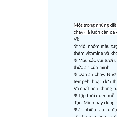
Một trong những điều
chay- là luôn cần đa
Vì:
🥦Mỗi nhóm màu tượn
thêm vitamine và kho
🥦Màu sắc vui tươi t
thức ăn của mình.
🥦Dân ăn chay: Nhớ 
tempeh, hoặc đơn thu
Và chất béo không bã
🥦Tập thói quen mỗi 
độc. Mình hay dùng ng
🥦ăn nhiều rau củ đư