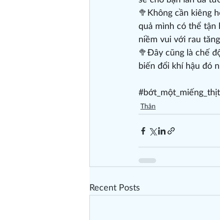
sẽ cho bạn làn da tư
🥦Không cần kiêng ho
quả mình có thể tận 
niềm vui với rau tăng
🥦Đây cũng là chế độ 
biến đổi khí hậu đó 
#bớt_một_miếng_thịt
Thân
Recent Posts