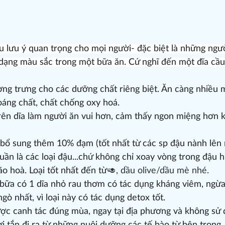
 lưu ý quan trọng cho mọi người- đặc biệt là những ngườ
 dạng màu sắc trong một bữa ăn. Cứ nghĩ đến một đĩa cầu
g trưng cho các dưỡng chất riêng biệt. Ăn càng nhiều m
áng chất, chất chống oxy hoá.
rên dĩa làm người ăn vui hơn, cảm thấy ngon miệng hơn kh
bổ sung thêm 10% đạm (tốt nhất từ các sp đậu nành lên 
ần là các loại đậu...chứ không chỉ xoay vòng trong đậu h
o hoà. Loại tốt nhất đến từ
🥑, dầu olive/dầu mè nhé.
bữa có 1 dĩa nhỏ rau thơm có tác dụng kháng viêm, ngừa 
ò nhất, vì loại này có tác dụng detox tốt.
ợc canh tác đúng mùa, ngay tại địa phương và không sử 