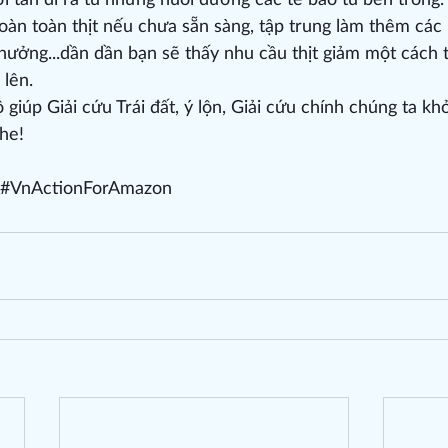
ơi tắn đi ra từ những nuôi dưỡng các tế bào từ bên trong.
àn toàn thịt nếu chưa sẵn sàng, tập trung làm thêm các
hưởng...dần dần bạn sẽ thấy nhu cầu thịt giảm một cách t
 lên.
giúp Giải cứu Trái đất, ý lộn, Giải cứu chính chúng ta kh
nhe!
#VnActionForAmazon