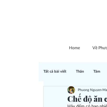
Home
Về Phư
Tất cả bài viết
Thân
Tâm
Phuong Nguyen
Ma
Chữa lành
7 năm làm nghề 
Chế độ ăn 
Hãy đếm có bao nhiêu