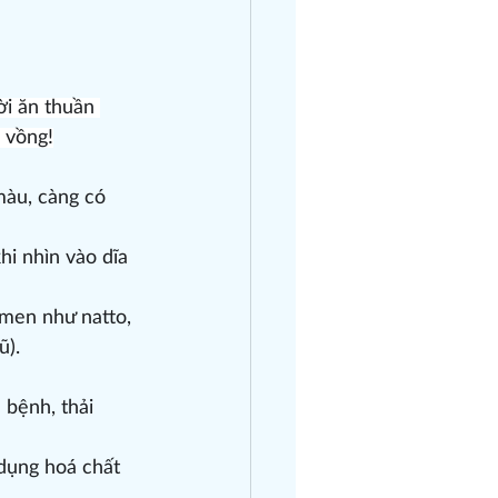
i ăn thuần 
 vồng!
àu, càng có 
i nhìn vào dĩa 
men như natto, 
ũ).
bệnh, thải 
dụng hoá chất 