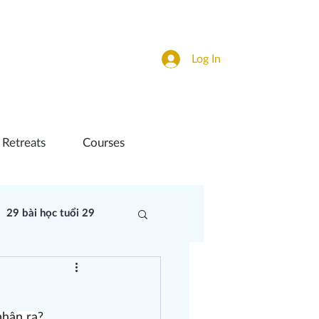
Log In
 Retreats
Courses
29 bài học tuổi 29
ợng
Thiền
nhận ra?