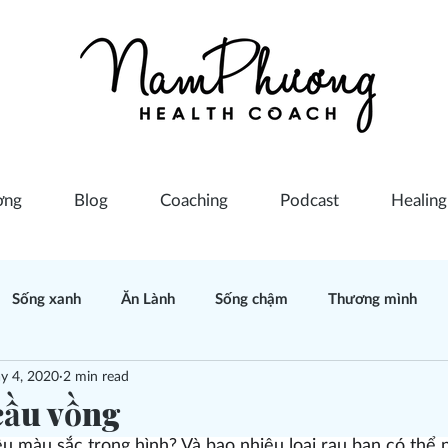
ơng
Blog
Coaching
Podcast
Healing
Sống xanh
Ăn Lành
Sống chậm
Thương mình
y 4, 2020
2 min read
- học Đạo
Sức khỏe phụ nữ
Tâm lý trị liệu
Năng lư
cầu vồng
 màu sắc trong hình? Và bao nhiêu loại rau bạn có thể 