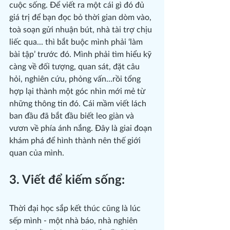
cuộc sống. Để viết ra một cái gì đó đủ 
giá trị để bạn đọc bỏ thời gian dòm vào, 
toà soạn gửi nhuận bút, nhà tài trợ chịu 
liếc qua... thì bắt buộc mình phải ‘làm 
bài tập’ trước đó. Mình phải tìm hiểu kỹ 
càng về đối tượng, quan sát, đặt câu 
hỏi, nghiên cứu, phỏng vấn...rồi tổng 
hợp lại thành một góc nhìn mới mẻ từ 
những thông tin đó. Cái mầm viết lách 
ban đầu đã bắt đầu biết leo giàn và 
vươn về phía ánh nắng. Đây là giai đoạn 
khám phá để hình thành nên thế giới 
quan của mình.
3. Viết để kiếm sống:
Thời đại học sắp kết thúc cũng là lúc 
sếp mình - một nhà báo, nhà nghiên 