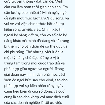
cứu truyền thông - đặt vấn đề: “Anh 
cần em làm toàn thời gian cho anh. Em 
cần lương bao nhiêu?”. Mình ngây ngô 
đề nghị một mức lương vừa đủ sống, và 
vui vẻ với việc chính thức bắt đầu tự 
kiếm sống từ việc viết. Chính xác thì 
ngoài kỹ năng viết ra, còn vô số các kỹ 
năng khác mà mình đã-đang và sẽ trang 
bị thêm cho bản thân để có thể duy trì 
chi phí sống. Thế nhưng, viết luôn là 
một kỹ năng chủ đạo, đứng ở vị trí 
trung tâm trong mọi cuộc trao đổi và 
phối hợp giữa người và người. Trong 
giai đoạn này, mình dần phải học cách 
‘uốn éo ngòi bút’ sao cho viral, sao cho 
phù hợp với sự kiên nhẫn càng ngày 
càng tiêu biến đi của số đông, và cuối 
cùng là sao cho khớp với mục đích cuối 
của các doanh nghiệp là tối ưu việc 