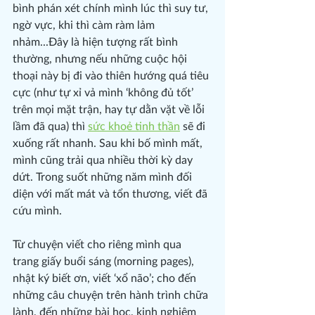
bình phán xét chính mình lúc thì suy tư, 
ngờ vực, khi thì càm ràm lảm 
nhảm...Đây là hiện tượng rất bình 
thường, nhưng nếu những cuộc hội 
thoại này bị đi vào thiên hướng quá tiêu 
cực (như tự xỉ vả mình ‘không đủ tốt’ 
trên mọi mặt trận, hay tự dằn vặt về lỗi 
lầm đã qua) thì 
sức khoẻ tinh thần
 sẽ đi 
xuống rất nhanh. Sau khi bố mình mất, 
mình cũng trải qua nhiều thời kỳ day 
dứt. Trong suốt những năm mình đối 
diện với mất mát và tổn thương, viết đã 
cứu mình.
Từ chuyện viết cho riêng mình qua 
trang giấy buổi sáng (morning pages), 
nhật ký biết ơn, viết ‘xổ não’; cho đến 
những câu chuyện trên hành trình chữa 
lành, đến những bài học, kinh nghiệm 