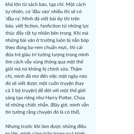
khá lớn từ sách báo, tạp chí. Một cách 
tự nhiên, có ‘đầu vào’ nhiều thì sẽ có 
‘đầu ra’. Mình đã viết bài dự thi trên 
báo, viết fiction, fanfiction từ những lực 
thúc đẩy rất tự nhiên bên trong. Khi mà 
những bài văn ở trường luôn bị nắn bóp 
theo đúng ba-rem chuẩn mực, thì cái 
đứa trẻ giàu trí tưởng tượng trong mình 
tìm cách vẫy vùng thông qua một thế 
giới mà nó không bị chỉnh sửa. Thậm 
chí, mình đã mơ đến việc một ngày nào 
đó sẽ viết được một cuốn truyện (hay 
cả 1 bộ truyện) để đời với một thế giới 
sáng tạo riêng như Harry Potter, Chúa 
tể những chiếc nhẫn. (Bây giờ, mình vẫn 
tin tưởng rằng chuyện đó là có thể).
Nhưng trước khi làm được những điều 
to lớn, mình cũng trân trọng quá trình 