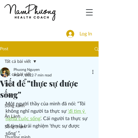
Log In
Post
Tất cả bài viết
Phuong Nguyen
Tất cả bài viết
Mar 7, 2022
7 min read
Viết để "thực sự được
Thân
sống"
Tâm
Một người thầy của mình đã nói: “Tôi 
Sống xanh
không nghĩ người ta thực sự 
‘đi tìm ý 
Ăn Lành
nghĩa cuộc sống’
. Cái người ta thực sự 
đi tìm là trải nghiệm ‘thực sự được 
Sống chậm
sống’ ”.
Thương mình