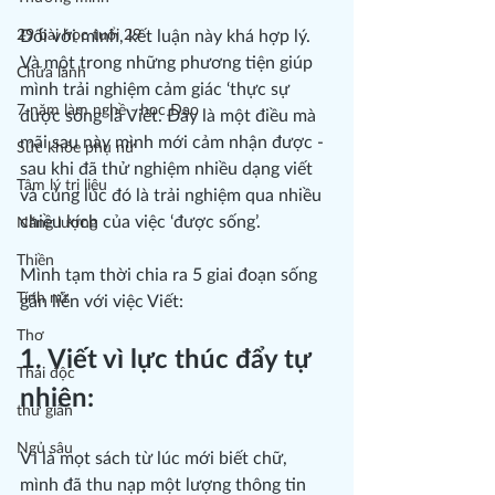
29 bài học tuổi 29
Đối với mình, kết luận này khá hợp lý. 
Và một trong những phương tiện giúp 
Chữa lành
mình trải nghiệm cảm giác ‘thực sự 
7 năm làm nghề - học Đạo
được sống’ là Viết. Đây là một điều mà 
mãi sau này mình mới cảm nhận được - 
Sức khỏe phụ nữ
sau khi đã thử nghiệm nhiều dạng viết 
Tâm lý trị liệu
và cùng lúc đó là trải nghiệm qua nhiều 
chiều kích của việc ‘được sống’.
Năng lượng
Thiền
Mình tạm thời chia ra 5 giai đoạn sống 
Tính nữ
gắn liền với việc Viết:
Thơ
1. Viết vì lực thúc đẩy tự 
Thải độc
nhiên:
thư giãn
Ngủ sâu
Vì là mọt sách từ lúc mới biết chữ, 
mình đã thu nạp một lượng thông tin 