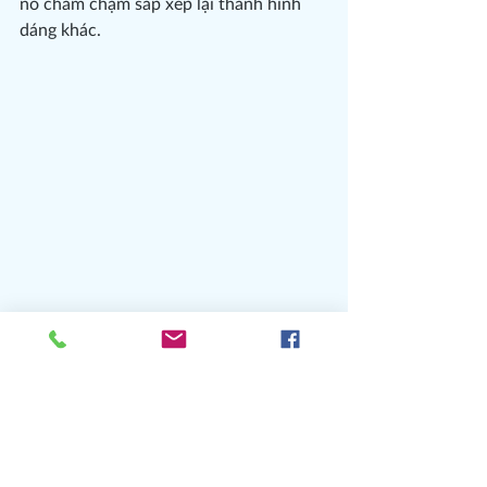
nó chầm chậm sắp xếp lại thành hình 
dáng khác.
5. Viết để trao lại giá trị 
và ý nghĩa:
Không phải đợi đến khi bản thân trở 
nên hoàn hảo, ta mới có thể tạo giá trị 