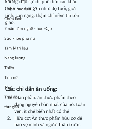
không chịu sự chi phối bởi các khác 
biệt của chúng ta như: độ tuổi, giới 
29 bài học tuổi 29
tính, cân nặng, thậm chí niềm tin tôn 
Chữa lành
giáo.
7 năm làm nghề - học Đạo
Sức khỏe phụ nữ
Tâm lý trị liệu
Năng lượng
Thiền
Tính nữ
Thơ
Các chỉ dẫn ăn uống:
Thải độc
Toàn phần: ăn thực phẩm theo 
dạng nguyên bản nhất của nó, toàn 
thư giãn
vẹn, ít chế biến nhất có thể
Hữu cơ: Ăn thực phẩm hữu cơ để 
bảo vệ mình và người thân trước 