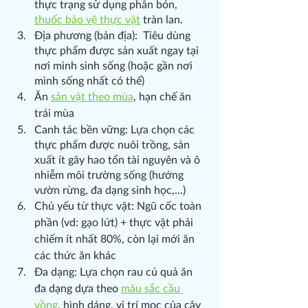
thực trạng sử dụng phân bón, 
thuốc bảo vệ thực vật
 tràn lan.
Địa phương (bản địa):  Tiêu dùng 
thực phẩm được sản xuất ngay tại 
nơi mình sinh sống (hoặc gần nơi 
mình sống nhất có thể)
Ăn 
sản vật theo mùa
, hạn chế ăn 
trái mùa
Canh tác bền vững: Lựa chọn các 
thực phẩm được nuôi trồng, sản 
xuất ít gây hao tổn tài nguyên và ô 
nhiễm môi trường sống (hướng 
vườn rừng, đa dạng sinh học,...)
Chủ yếu từ thực vật: Ngũ cốc toàn 
phần (vd: gạo lứt) + thực vật phải 
chiếm ít nhất 80%, còn lại mới ăn 
các thức ăn khác
Đa dạng: Lựa chọn rau củ quả ăn 
đa dạng dựa theo 
màu sắc cầu 
vồng
, hình dáng, vị trí mọc của cây 