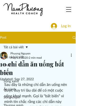
Log In
Post
Tất cả bài viết
Phuong Nguyen
Tất cả bài viết
May 13, 2020
2 min read
10 chỉ dẫn ăn uống bất
Thân
biến
Tâm
Updated:
Sep 27, 2022
Sống xanh
Sau đây là những chỉ dẫn ăn uống nên 
Ăn Lành
được duy trì lâu dài để có một cuộc 
sống khoẻ mạnh. Gọi là “bất biến” vì 
Sống chậm
mình tin chắc rằng các chỉ dẫn này 
Thương mình