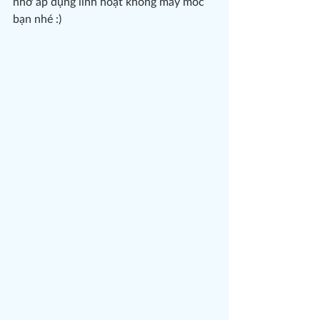
nhớ áp dụng linh hoạt không máy móc 
bạn nhé :)